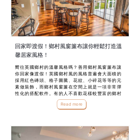
回家即渡假！鄉村風窗簾布讓你輕鬆打造溫
馨居家風格！
嚮往英國鄉村的溫馨風格嗎？善用鄉村風窗簾布讓
你回家像渡假！英國鄉村風的風格普遍會大面積的
採用紅色磚頭、格子圖騰、花紋、小碎花等等的元
素做裝飾，而鄉村風窗簾在空間上就是一項非常彈
性化的搭配軟件。有的人不喜歡花樣較豐富的鄉村
風窗簾布…
Read more