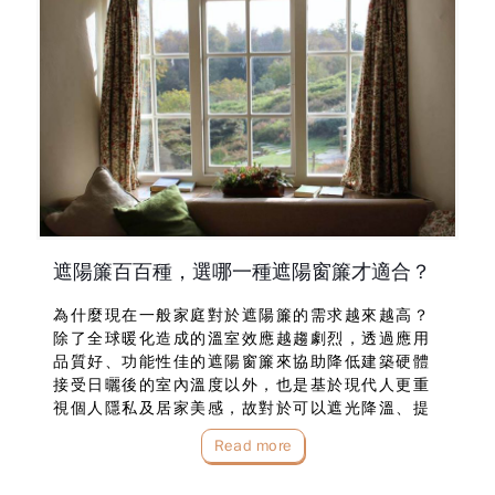
遮陽簾百百種，選哪一種遮陽窗簾才適合？
為什麼現在一般家庭對於遮陽簾的需求越來越高？
除了全球暖化造成的溫室效應越趨劇烈，透過應用
品質好、功能性佳的遮陽窗簾來協助降低建築硬體
接受日曬後的室內溫度以外，也是基於現代人更重
視個人隱私及居家美感，故對於可以遮光降溫、提
升冷氣效能、阻擋窺視及變化空間布置氛圍的遮陽
Read more
簾需求大增。那麼遮陽簾百百種，遮陽窗簾推薦找
誰購買…