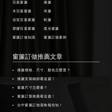
百葉窗簾
捲簾
木百葉窗簾
布簾
浴室百葉窗簾
蛇簾
塑膠百葉窗簾
遮光窗簾
窗簾訂做知識
窗簾訂做案例
窗簾訂做推薦文章
捲簾價格、尺寸、顏色怎麼選？
捲簾安裝細節看這篇！
窗簾尺寸怎麼量？
窗簾訂製推薦看這篇！
台中窗簾訂做眉角報你知！