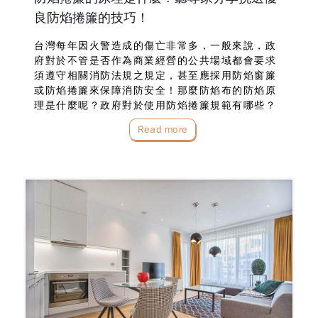
良防焰捲簾的技巧！
台灣每年因火警造成的傷亡非常多，一般來說，政
府對於不管是否作為商業經營的公共場域都會要求
須遵守相關消防法規之規定，甚至應採用防焰窗簾
或防焰捲簾來保障消防安全！那麼防焰布的防焰原
理是什麼呢？政府對於使用防焰捲簾規範有哪些？
以及市面上防焰捲簾價格如何計算才合理呢？且聽
Read more
窗簾專家-布魯斯娓娓道來！防焰布的作用原理是什
麼？很...