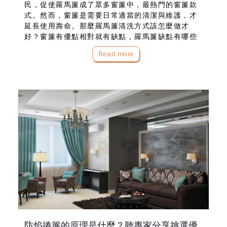
民，促使羅馬簾成了眾多窗簾中，最熱門的窗簾款
式。然而，窗簾是需要日常適當的清潔與維護，才
延長使用壽命。那麼羅馬簾清洗方式該怎麼做才
好？窗簾有優點相對就有缺點，羅馬簾缺點有哪些
是我該留意的？就由台中窗簾訂做布魯斯為你做分
Read more
析！若家中有寵物或小小孩適合選用羅馬簾嗎？羅
馬簾收摺的時…
防焰捲簾的原理是什麼？聽專家分享挑選優