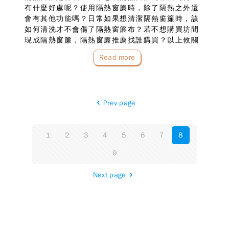
有什麼好處呢？使用隔熱窗簾時，除了隔熱之外還
會有其他功能嗎？日常如果想清潔隔熱窗簾時，該
如何清洗才不會傷了隔熱窗簾布？若不想購買坊間
現成隔熱窗簾，隔熱窗簾推薦找誰購買？以上攸關
隔熱窗簾的相關問題，就由台中窗簾訂做專家為你
Read more
一次說明！什麼是隔熱窗簾？裝隔熱窗簾有什麼好
處呢？如同…
Prev page
1
2
3
4
5
6
7
8
9
Next page