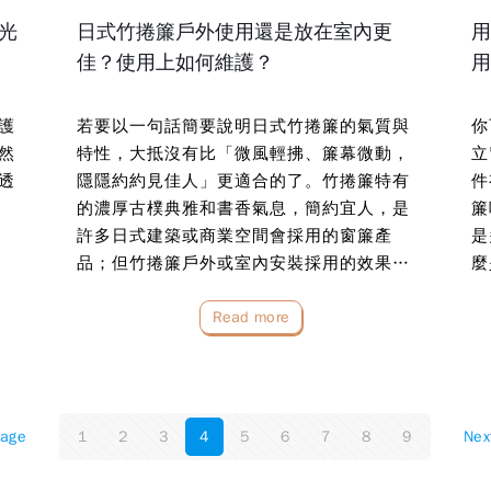
光
日式竹捲簾戶外使用還是放在室內更
用
佳？使用上如何維護？
用
護
若要以一句話簡要說明日式竹捲簾的氣質與
你
然
特性，大抵沒有比「微風輕拂、簾幕微動，
立
透
隱隱約約見佳人」更適合的了。竹捲簾特有
件
的濃厚古樸典雅和書香氣息，簡約宜人，是
簾
許多日式建築或商業空間會採用的窗簾產
是
品；但竹捲簾戶外或室內安裝採用的效果會
麼
一樣嗎…
Read more
page
1
2
3
4
5
6
7
8
9
Nex