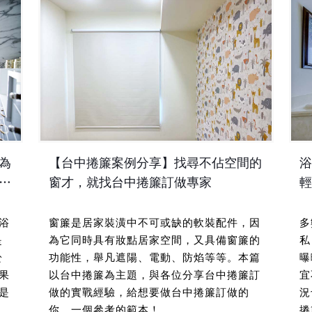
為
【台中捲簾案例分享】找尋不佔空間的
浴
窗才，就找台中捲簾訂做專家
輕
浴
窗簾是居家裝潢中不可或缺的軟裝配件，因
多
是
為它同時具有妝點居家空間，又具備窗簾的
私
於
功能性，舉凡遮陽、電動、防焰等等。本篇
曝
果
以台中捲簾為主題，與各位分享台中捲簾訂
宜
是
做的實戰經驗，給想要做台中捲簾訂做的
況
你，一個參考的範本！
捲