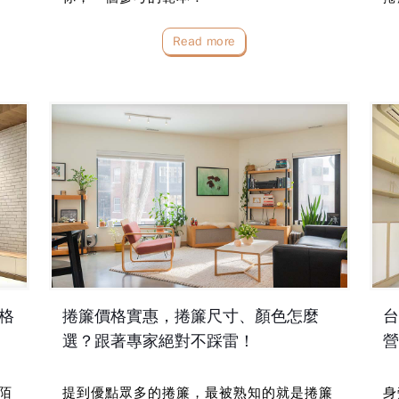
Read more
格
捲簾價格實惠，捲簾尺寸、顏色怎麼
台
選？跟著專家絕對不踩雷！
營
陌
提到優點眾多的捲簾，最被熟知的就是捲簾
身