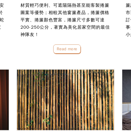
安
材質輕巧便利、可遮陽隔熱甚至能客製捲簾
簾
於
圖案等優勢；相較其他窗簾產品，捲簾價格
市
蛇
平實、捲簾顏色豐富，捲簾尺寸多數可達
訂
究
200-250公分，著實為美化居家空間的最佳
事
神隊友！
小
並
Read more