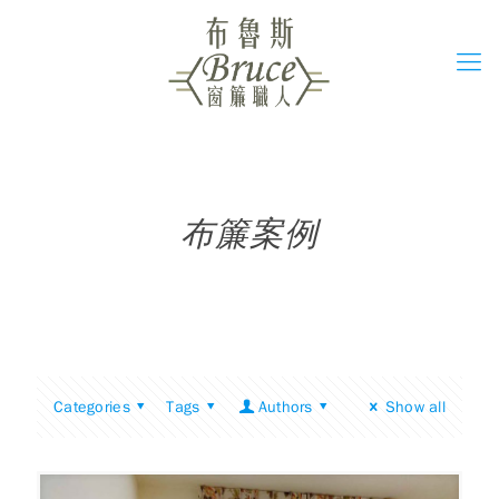
布簾案例
Categories
Tags
Authors
Show all