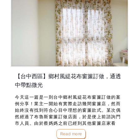
【台中西區】鄉村風緹花布窗簾訂做，通透
中帶點微光
今天這一篇是一則台中鄉村風緹花布窗簾訂做的案
例分享！業主一開始有實際走訪幾間窗簾店，然而
始終沒有找到符合心目中理想的窗簾款式。某次偶
然經過了布魯斯窗簾訂做店面，於是便上前諮詢門
市人員。由於蔡媽媽之前已經到其他窗簾店家看
過，對於現場窗型以及要做的樣式已經有明確的目
Read more
標！主要訴求為主臥採用偏鄉村風格的緹花布窗