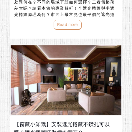
差異何在？不同的場域下該如何選擇？二者價格落
差大嗎？請看本篇的專業解析！全遮光捲簾與半遮
光捲簾原理為何？市面上最常見也最平價的遮光捲
簾材質通常為聚酯纖維布，通常在捲簾布的背後塗
Read more
上幾層的發泡膠(通常是三層)...
【窗簾小知識】安裝遮光捲簾不鑽孔可以