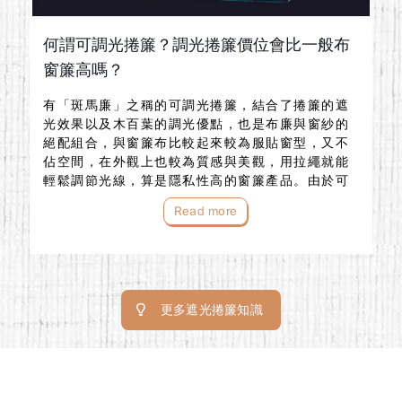
何謂可調光捲簾？調光捲簾價位會比一般布
窗簾高嗎？
有「斑馬廉」之稱的可調光捲簾，結合了捲簾的遮
光效果以及木百葉的調光優點，也是布廉與窗紗的
絕配組合，與窗簾布比較起來較為服貼窗型，又不
佔空間，在外觀上也較為質感與美觀，用拉繩就能
輕鬆調節光線，算是隱私性高的窗簾產品。由於可
調光捲簾主要材質是PVC聚脂纖維，較不易沾附灰
Read more
塵，適合過敏族群使用，調光捲簾清潔上也不需太
擔心...
更多遮光捲簾知識