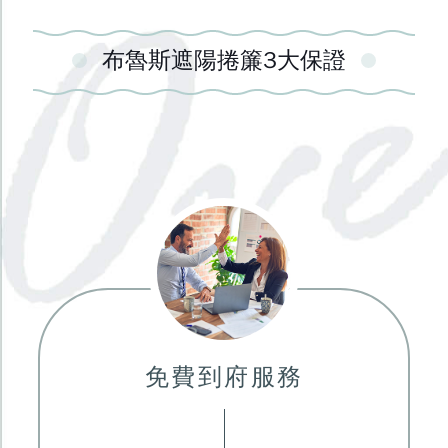
布魯斯遮陽捲簾3大保證
免費到府服務