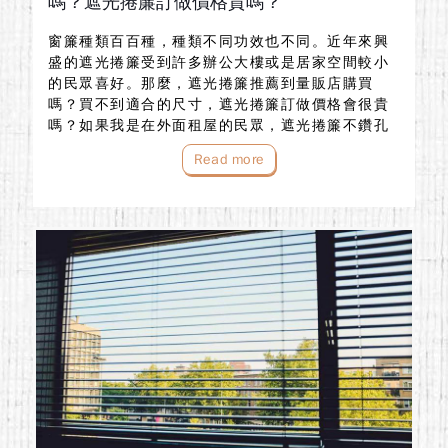
嗎？遮光捲簾訂做價格貴嗎？
窗簾種類百百種，種類不同功效也不同。近年來興
盛的遮光捲簾受到許多辦公大樓或是居家空間較小
的民眾喜好。那麼，遮光捲簾推薦到量販店購買
嗎？買不到適合的尺寸，遮光捲簾訂做價格會很貴
嗎？如果我是在外面租屋的民眾，遮光捲簾不鑽孔
是有辦法安裝的嗎？上述這些問題，就讓遮光捲簾
Read more
訂做專家布魯斯窗簾為你揭曉！遮光捲簾推薦給什
麼樣的人使用…