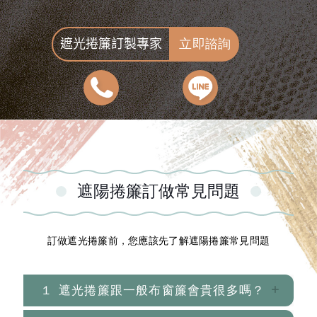
立即諮詢
遮光捲簾訂製專家
遮陽捲簾訂做常見問題
訂做
遮光捲簾
前，您應該先了解遮陽捲簾常見問題
1
遮光捲簾跟一般布窗簾會貴很多嗎？