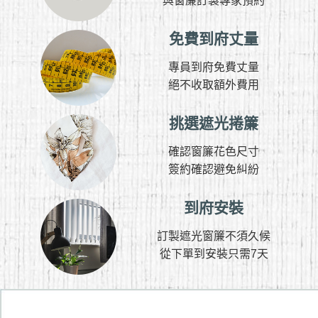
與窗簾訂製專家預約
免費到府丈量
專員到府免費丈量
絕不收取額外費用
挑選遮光捲簾
確認窗簾花色尺寸
簽約確認避免糾紛
到府安裝
訂製遮光窗簾不須久候
從下單到安裝只需7天