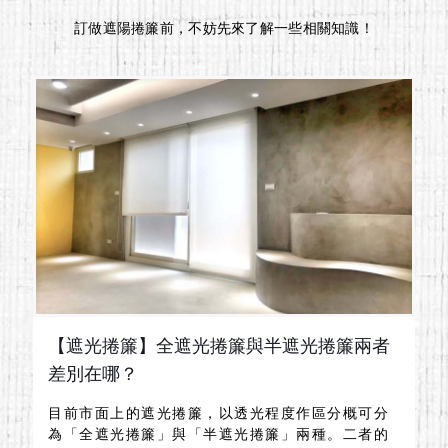
訂做
遮陽捲簾
前，不妨先來了解一些相關知識！
【遮光捲簾】全遮光捲簾與半遮光捲簾兩者
差別在哪？
目前市面上的遮光捲簾，以透光程度作區分概可分
為「全遮光捲簾」與「半遮光捲簾」兩種。二者的