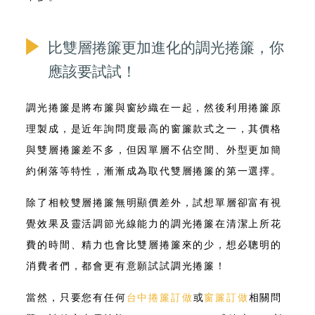
比雙層捲簾更加進化的調光捲簾，你
應該要試試！
調光捲簾是將布簾與窗紗織在一起，然後利用捲簾原
理製成，是近年詢問度最高的窗簾款式之一，其價格
與雙層捲簾差不多，
但因單層不佔空間、外型更加簡
約俐落等特性，漸漸成為取代雙層捲簾的第一選擇
。
除了相較雙層捲簾無明顯價差外
，試想單層卻富有視
覺效果及靈活調節光線能力的調光捲簾在清潔上所花
費的時間、精力也會比雙層捲簾來的少，想必聰明的
消費者們，都會更有意願試試調光捲簾！
當然，只要您有任何
台中捲簾訂做
或
窗簾訂做
相關問