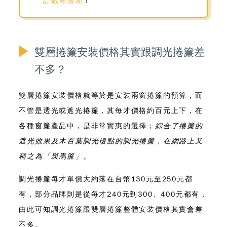
訂做布魯斯
！
雙層捲簾安裝價格其實跟調光捲簾差
不多？
雙層捲簾安裝價格就等於是安裝兩窗捲簾的預算
，而
不管是透光或遮光捲簾，其每才價格約百元上下，在
各種窗簾產品中，是非常實惠的選擇；
綜合了捲簾的
遮光效果及木百葉調光優點的調光捲簾，在網路上又
稱之為「斑馬簾」
。
調光捲簾每才單價大約落在台幣130元至250元都
有，部分品牌則是從每才240元到300、400元都有，
由此可知調光捲簾跟雙層捲簾整體安裝價格其實會差
不多。