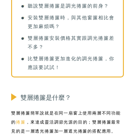
聽說雙層捲簾是調光捲簾的前身？
安裝雙層捲簾時，與其他窗簾相比會
更加麻煩嗎？
雙層捲簾安裝價格其實跟調光捲簾差
不多？
比雙層捲簾更加進化的調光捲簾，你
應該要試試！
雙層捲簾是什麼？
雙層捲簾簡單說就是在同一扇窗上使用兩層不同功能
的
捲簾
，來達成靈活調節光源的目的；
雙層捲簾最常
見的是一層透光捲簾加一層遮光捲簾的搭配應用
。