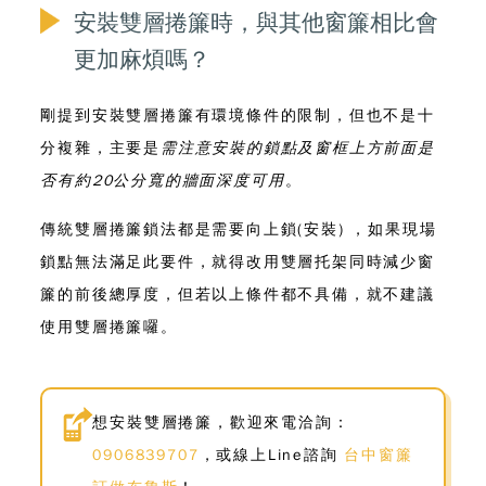
安裝雙層捲簾時，與其他窗簾相比會
更加麻煩嗎？
剛提到安裝雙層捲簾有環境條件的限制
，但也不是十
分複雜，主要是
需注意安裝的鎖點及窗框上方前面是
否有約20公分寬的牆面深度可用
。
傳統雙層捲簾鎖法都是需要向上鎖(安裝) ，如果現場
鎖點無法滿足此要件，就得改用雙層托架同時減少窗
簾的前後總厚度，但若以上條件都不具備，就不建議
使用雙層捲簾囉。
想安裝雙層捲簾，歡迎來電洽詢：
0906839707
，或線上Line諮詢
台中窗簾