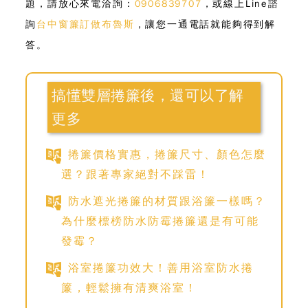
題，請放心來電洽詢：
0906839707
，或線上Line諮
詢
台中窗簾訂做布魯斯
，讓您一通電話就能夠得到解
答。
搞懂雙層捲簾後，還可以了解
更多
捲簾價格實惠，捲簾尺寸、顏色怎麼
選？跟著專家絕對不踩雷！
防水遮光捲簾的材質跟浴簾一樣嗎？
為什麼標榜防水防霉捲簾還是有可能
發霉？
浴室捲簾功效大！善用浴室防水捲
簾，輕鬆擁有清爽浴室！