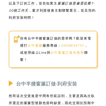
以及下訂的工作，並告知業主
窗簾訂做普遍需花費7-
10個工作天
，窗才到貨後會主動聯繫業主，並且預約
到府安裝時間！
你有台中半腰窗簾訂做的需求嗎？歡迎來電
撥打
台中窗簾
服務專線：
0906839707
，
或使用線上Line與
台中窗簾訂做布魯斯
聯
繫！
台中半腰窗簾訂做-到府安裝
然而這次交貨進度中間有些延誤到，主要是因為次臥
所選定的窗簾型號顏色當時缺貨，因此交期比預期中