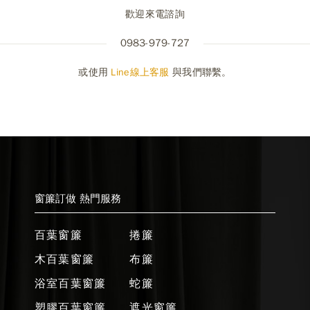
歡迎來電諮詢
0983-979-727
或使用
Line線上客服
與我們聯繫。
窗簾訂做 熱門服務
百葉窗簾
捲簾
木百葉窗簾
布簾
浴室百葉窗簾
蛇簾
塑膠百葉窗簾
遮光窗簾