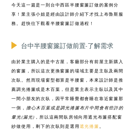
今天這一篇是一則
台中西區半腰窗簾訂做
的案例分
享！業主張小姐是經由設計師介紹下才找上布魯斯服
務。趕快往下觀看半腰窗簾訂做過程！
台中半腰窗簾訂做前置-了解需求
由於業主購入的是中古屋，客廳部分有前屋主新購入
的窗簾，所以這次更換窗簾的場域主要是主臥及兩間
次臥。然而現場窗型都算是半腰窗，本來設計師是推
薦調光捲簾或是木百葉，但是業主表示主臥以及其中
一間小朋友的次臥，因平常睡覺都會睡在靠近窗簾那
一側，
擔心木百葉或是調光捲簾布片中間會有些許的
暈光(漏光)
，所以這兩間臥房傾向用遮光布簾搭配窗
紗做使用，剩下的次臥則是選用
遮光捲簾
。