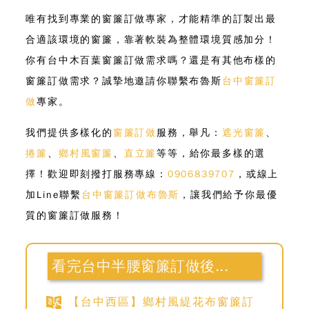
唯有找到專業的窗簾訂做專家，才能精準的訂製出最
合適該環境的窗簾，靠著軟裝為整體環境質感加分！
你有台中木百葉窗簾訂做需求嗎？還是有其他布樣的
窗簾訂做需求
？誠摯地邀請你聯繫布魯斯
台中窗簾訂
做
專家。
我們提供多樣化的
窗簾訂做
服務，舉凡：
遮光窗簾
、
捲簾
、
鄉村風窗簾
、
直立簾
等等，給你最多樣的選
擇！歡迎即刻撥打服務專線：
0906839707
，或線上
加Line聯繫
台中窗簾訂做布魯斯
，讓我們給予你最優
質的窗簾訂做服務！
看完台中半腰窗簾訂做後...
【台中西區】鄉村風緹花布窗簾訂