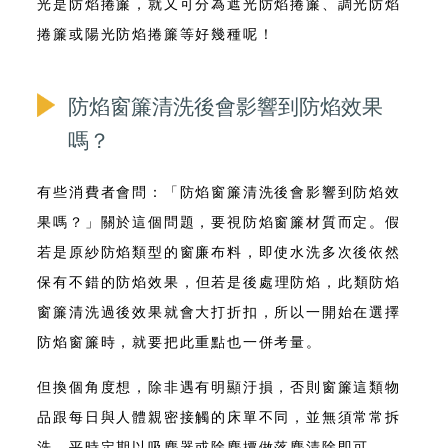
光是防焰捲簾，就又可分為遮光防焰捲簾、調光防焰
捲簾或陽光防焰捲簾等好幾種呢！
防焰窗簾清洗後會影響到防焰效果
嗎？
有些消費者會問：「
防焰窗簾清洗後會影響到防焰效
果嗎？」關於這個問題，要視防焰窗簾材質而定
。假
若是原紗防焰類型的窗廉布料，即使水洗多次後依然
保有不錯的防焰效果，
但若是後處理防焰，此類防焰
窗簾清洗過後效果就會大打折扣
，所以一開始在選擇
防焰窗簾時，就要把此重點也一併考量。
但換個角度想，除非遇有明顯汙損，否則窗簾這類物
品跟每日與人體親密接觸的床單不同，並無須常常拆
洗，平時定期以吸塵器或除塵撢做落塵清除即可。