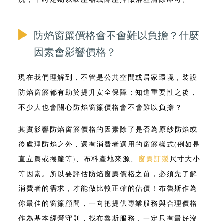
防焰窗簾價格會不會難以負擔？什麼
因素會影響價格？
現在我們理解到，不管是公共空間或居家環境，裝設
防焰窗簾都有助於提升安全保障；知道重要性之後，
不少人也會關心
防焰窗簾價格
會不會難以負擔？
其實
影響防焰窗簾價格的因素
除了是否為原紗防焰或
後處理防焰之外，還有消費者選用的窗簾樣式(例如是
直立簾或捲簾等)、布料產地來源、
窗簾訂製
尺寸大小
等因素。所以
要評估防焰窗簾價格之前，必須先了解
消費者的需求，才能做比較正確的估價
！布魯斯作為
你最佳的窗簾顧問，一向把提供專業服務與合理價格
作為基本經營守則，找布魯斯服務，一定只有最好沒