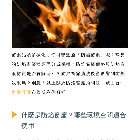
窗簾品項多樣化，你可曾聽過「
防焰窗簾
」呢？常見
的
防焰窗簾種類
區分成幾種？
防焰窗簾價格
與
防焰窗
簾材質
是否有關連性？
防焰窗簾清洗
後會影響到防焰
效果嗎？別急！以上關於防焰窗簾的問題，就由台中
窗簾訂做
布魯斯為你解析！
什麼是防焰窗簾？哪些環境空間適合
使用