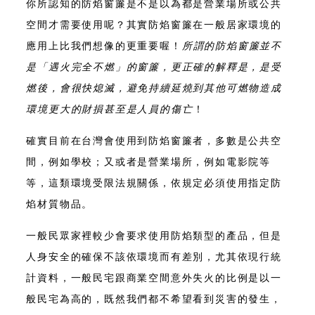
你所認知的防焰窗簾是不是以為都是營業場所或公共
空間才需要使用呢？其實防焰窗簾在一般居家環境的
應用上比我們想像的更重要喔
！
所謂的防焰窗簾並不
是「遇火完全不燃」的窗簾，更正確的解釋是，是受
燃後，會很快熄滅，避免持續延燒到其他可燃物造成
環境更大的財損甚至是人員的傷亡
！
確實目前在台灣會使用到防焰窗簾者，多數是公共空
間
，例如學校；又或者是營業場所，例如電影院等
等，這類環境受限法規關係，依規定必須使用指定防
焰材質物品。
一般民眾家裡較少會要求使用防焰類型的產品，但是
人身安全的確保不該依環境而有差別，尤其依現行統
計資料，一般民宅跟商業空間意外失火的比例是以一
般民宅為高的，既然我們都不希望看到災害的發生，